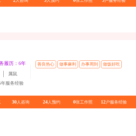
2
5
0
5
览
人咨询
人预约
张工作照
户服务经验
务履历：6年
善良热心
做事麻利
办事周到
做饭好吃
属鼠
6年服务经验
30
24
0
12
览
人咨询
人预约
张工作照
户服务经验