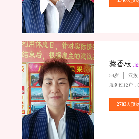
3546
人预
蔡香枝
服
54岁
汉族
服务过12户，
2783
人预