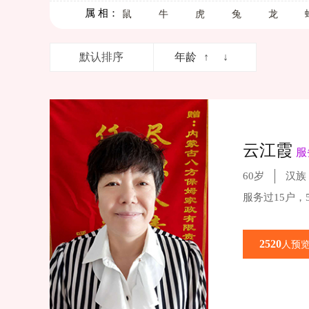
属 相：
鼠
牛
虎
兔
龙
默认排序
年龄
↑
↓
云江霞
服
60岁
汉族
服务过15户，
2520
人预