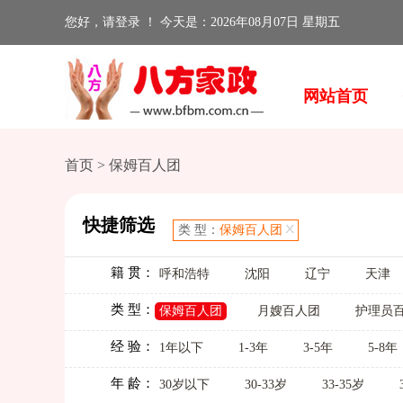
您好，请登录 ！ 今天是：2026年08月07日 星期五
网站首页
首页 >
保姆百人团
快捷筛选
类 型：
保姆百人团
籍 贯：
呼和浩特
沈阳
辽宁
天津
类 型：
保姆百人团
月嫂百人团
护理员
经 验：
1年以下
1-3年
3-5年
5-8年
年 龄：
30岁以下
30-33岁
33-35岁