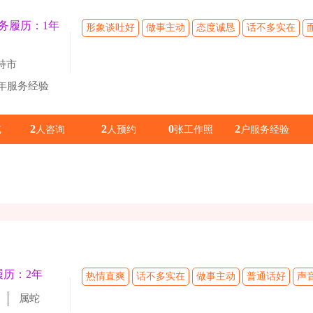
务履历：1年
形象谈吐好
做事主动
态度诚恳
话不多实在
特市
1年服务经验
2
2
0
2
览
人咨询
人预约
张工作照
户服务经验
履历：2年
热情直爽
话不多实在
做事主动
普通话好
声
属蛇