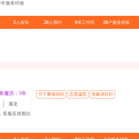
2年服务经验
2
28
0
28
览
人咨询
人预约
张工作照
户服务经验
务履历：5年
月子餐做得好
态度诚恳
形象谈吐好
属龙
，客服反馈都比