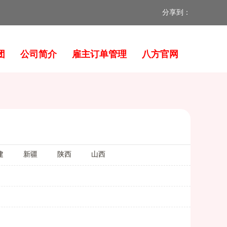
分享到：
网站首页
保姆百人团
团
公司简介
雇主订单管理
八方官网
月嫂百人团
护理员百人团
育婴师百人团
公司简介
雇主订单管理
建
新疆
陕西
山西
八方官网