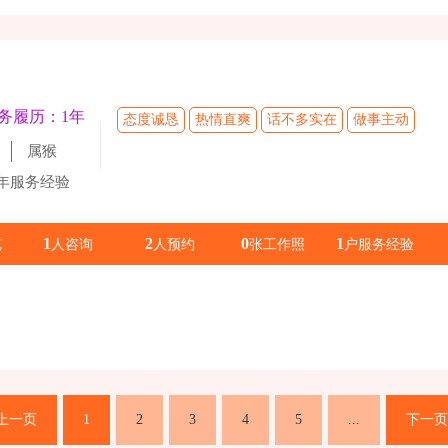
务履历：1年
态度诚恳
热情直爽
话不多实在
做事主动
属猴
1年服务经验
1
2
0
1
览
人咨询
人预约
张工作照
户服务经验
上一页
1
2
3
4
5
...
下一页