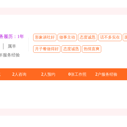
务履历：1年
形象谈吐好
做事主动
态度诚恳
话不多实在
属羊
月子餐做得好
态度诚恳
热情直爽
1年服务经验
2
2
0
2
览
人咨询
人预约
张工作照
户服务经验