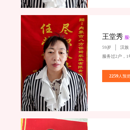
王堂秀
服
59岁
汉族
服务过2户，
2259
人预