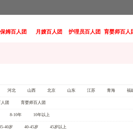
保姆百人团
月嫂百人团
护理员百人团
育婴师百人
河北
山西
北京
山东
江苏
青海
福
百人团
育婴师百人团
8-10年
10年以上
35-40岁
40-45岁
45岁以上