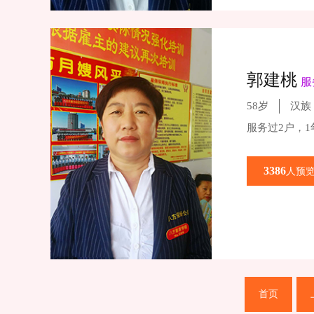
郭建桃
服
58岁
汉族
服务过2户，
3386
人预
首页