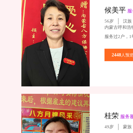
候美平
服
56岁
汉族
内蒙古呼和浩
服务过2户，
2448
人预
桂荣
服务
49岁
蒙族