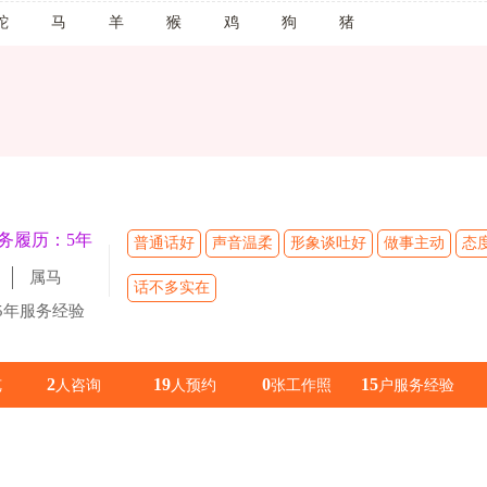
蛇
马
羊
猴
鸡
狗
猪
务履历：5年
普通话好
声音温柔
形象谈吐好
做事主动
态
属马
话不多实在
5年服务经验
2
19
0
15
览
人咨询
人预约
张工作照
户服务经验